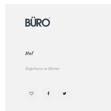
Nef
Kağıthane ve Merter