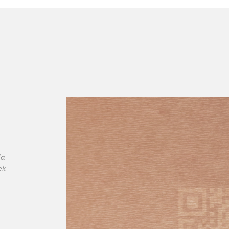
da
ek